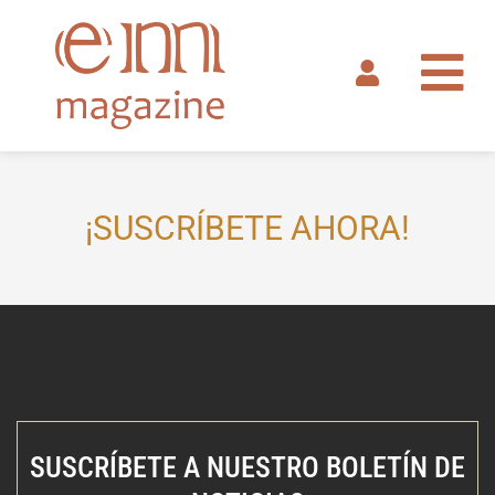
Ir
al
contenido
¡SUSCRÍBETE AHORA!
SUSCRÍBETE A NUESTRO BOLETÍN DE