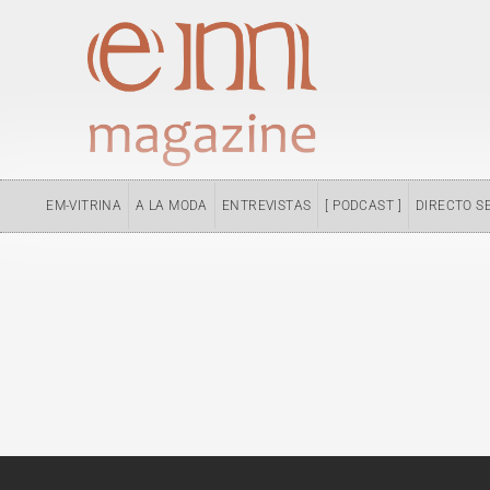
Ir
al
contenido
EM-VITRINA
A LA MODA
ENTREVISTAS
[ PODCAST ]
DIRECTO S