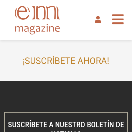
Ir
al
contenido
¡SUSCRÍBETE AHORA!
SUSCRÍBETE A NUESTRO BOLETÍN DE