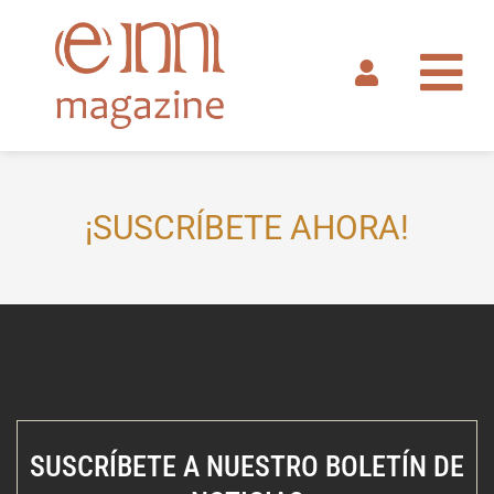
Ir
al
contenido
¡SUSCRÍBETE AHORA!
SUSCRÍBETE A NUESTRO BOLETÍN DE