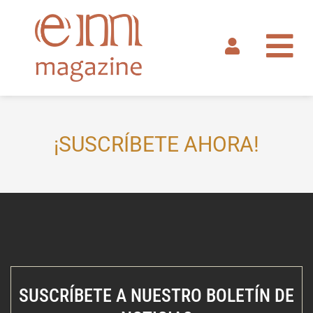
Ir
al
contenido
¡SUSCRÍBETE AHORA!
SUSCRÍBETE A NUESTRO BOLETÍN DE