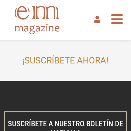
Ir
al
contenido
¡SUSCRÍBETE AHORA!
SUSCRÍBETE A NUESTRO BOLETÍN DE