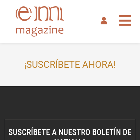
Ir
al
contenido
¡SUSCRÍBETE AHORA!
SUSCRÍBETE A NUESTRO BOLETÍN DE