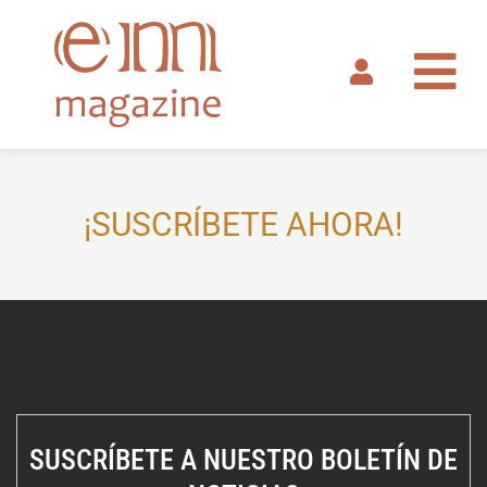
Ir
al
contenido
¡SUSCRÍBETE AHORA!
SUSCRÍBETE A NUESTRO BOLETÍN DE