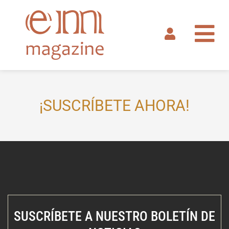
Ir
al
contenido
¡SUSCRÍBETE AHORA!
SUSCRÍBETE A NUESTRO BOLETÍN DE