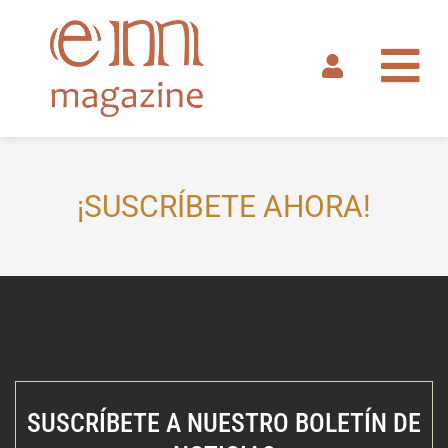
Ir
al
contenido
¡SUSCRÍBETE AHORA!
SUSCRÍBETE A NUESTRO BOLETÍN DE