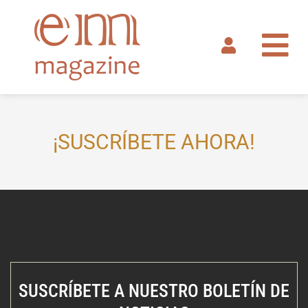
Ir
al
contenido
¡SUSCRÍBETE AHORA!
SUSCRÍBETE A NUESTRO BOLETÍN DE