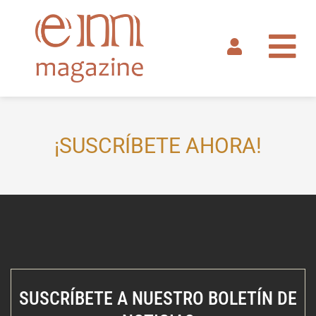
Ir
al
contenido
¡SUSCRÍBETE AHORA!
SUSCRÍBETE A NUESTRO BOLETÍN DE