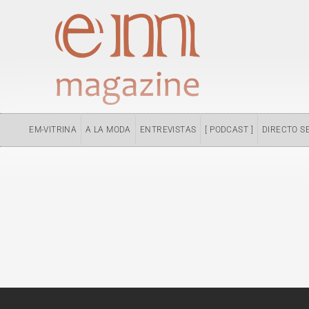
Ir
al
contenido
EM-VITRINA
A LA MODA
ENTREVISTAS
[ PODCAST ]
DIRECTO S