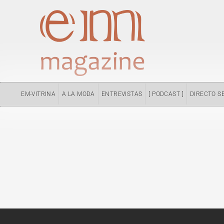
Ir
al
contenido
EM-VITRINA
A LA MODA
ENTREVISTAS
[ PODCAST ]
DIRECTO S