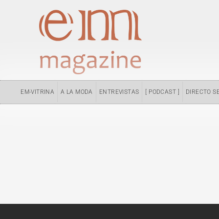
Ir
al
contenido
EM-VITRINA
A LA MODA
ENTREVISTAS
[ PODCAST ]
DIRECTO S