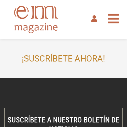
Ir
al
contenido
¡SUSCRÍBETE AHORA!
SUSCRÍBETE A NUESTRO BOLETÍN DE