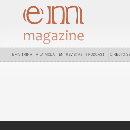
Ir
al
contenido
EM-VITRINA
A LA MODA
ENTREVISTAS
[ PODCAST ]
DIRECTO S