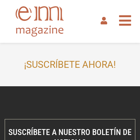
Ir
al
contenido
¡SUSCRÍBETE AHORA!
SUSCRÍBETE A NUESTRO BOLETÍN DE