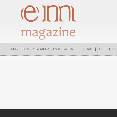
Ir
al
contenido
EM-VITRINA
A LA MODA
ENTREVISTAS
[ PODCAST ]
DIRECTO S