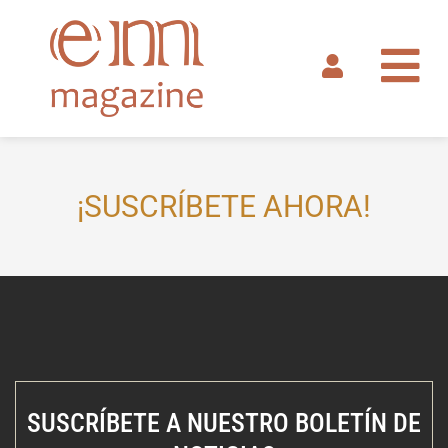
Ir
al
contenido
¡SUSCRÍBETE AHORA!
SUSCRÍBETE A NUESTRO BOLETÍN DE