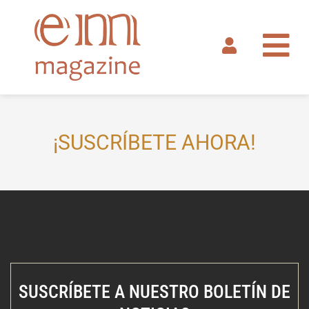
Ir
al
contenido
¡SUSCRÍBETE AHORA!
SUSCRÍBETE A NUESTRO BOLETÍN DE