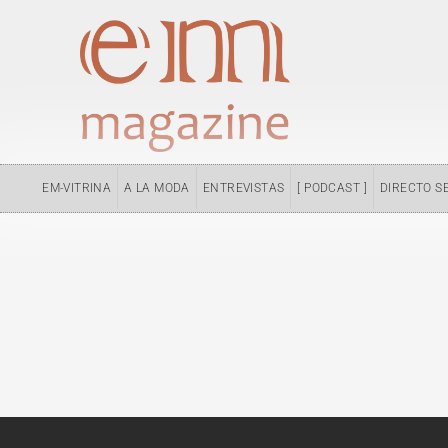
Ir
al
contenido
EM-VITRINA
A LA MODA
ENTREVISTAS
[ PODCAST ]
DIRECTO S