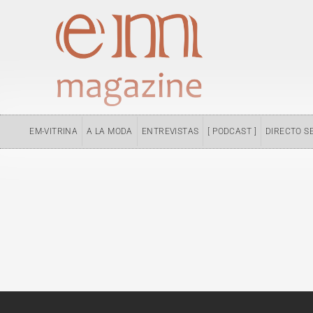
Ir
al
contenido
EM-VITRINA
A LA MODA
ENTREVISTAS
[ PODCAST ]
DIRECTO S