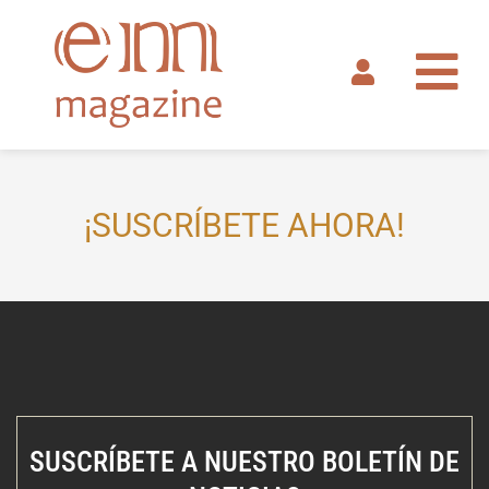
Ir
al
contenido
¡SUSCRÍBETE AHORA!
SUSCRÍBETE A NUESTRO BOLETÍN DE