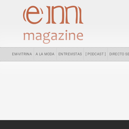
Ir
al
contenido
EM-VITRINA
A LA MODA
ENTREVISTAS
[ PODCAST ]
DIRECTO S