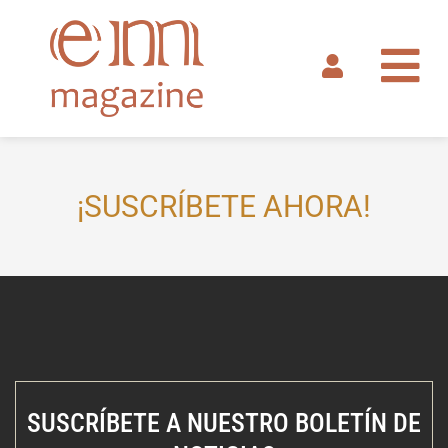
Ir
al
contenido
¡SUSCRÍBETE AHORA!
SUSCRÍBETE A NUESTRO BOLETÍN DE