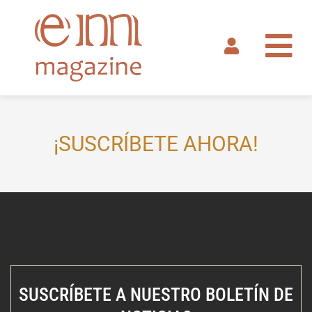
Ir
al
contenido
¡SUSCRÍBETE AHORA!
SUSCRÍBETE A NUESTRO BOLETÍN DE