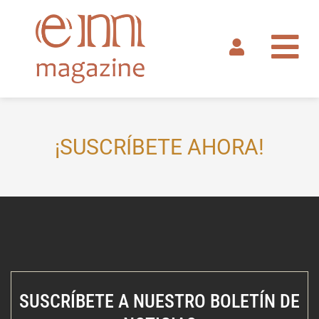
Ir
al
contenido
¡SUSCRÍBETE AHORA!
SUSCRÍBETE A NUESTRO BOLETÍN DE