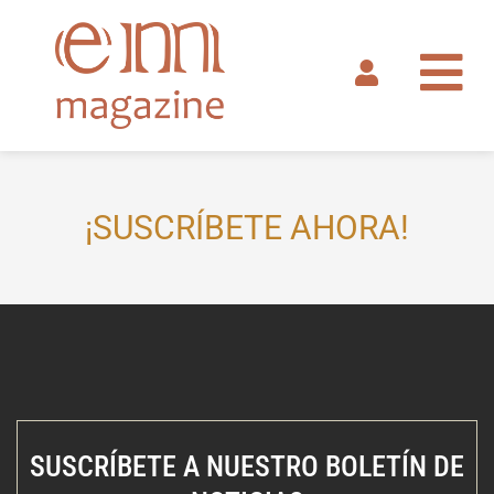
Ir
al
contenido
¡SUSCRÍBETE AHORA!
SUSCRÍBETE A NUESTRO BOLETÍN DE