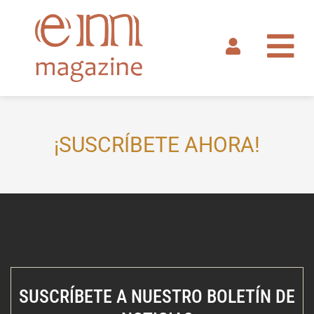
Ir
al
contenido
¡SUSCRÍBETE AHORA!
SUSCRÍBETE A NUESTRO BOLETÍN DE