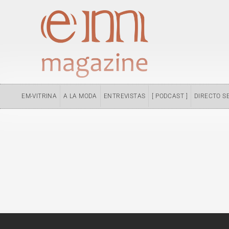
Ir
al
contenido
EM-VITRINA
A LA MODA
ENTREVISTAS
[ PODCAST ]
DIRECTO S