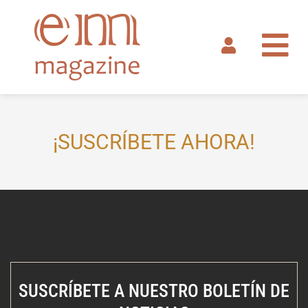
Ir
al
contenido
¡SUSCRÍBETE AHORA!
SUSCRÍBETE A NUESTRO BOLETÍN DE