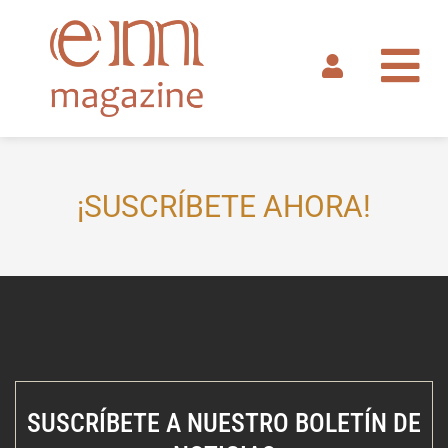
Ir
al
contenido
¡SUSCRÍBETE AHORA!
SUSCRÍBETE A NUESTRO BOLETÍN DE