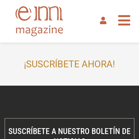
Ir
al
contenido
¡SUSCRÍBETE AHORA!
SUSCRÍBETE A NUESTRO BOLETÍN DE