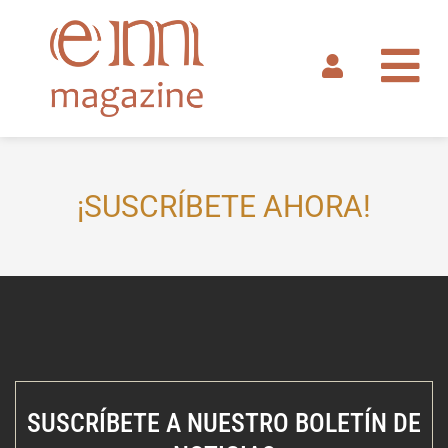
Ir
al
contenido
¡SUSCRÍBETE AHORA!
SUSCRÍBETE A NUESTRO BOLETÍN DE