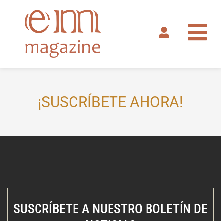
Ir
al
contenido
¡SUSCRÍBETE AHORA!
SUSCRÍBETE A NUESTRO BOLETÍN DE