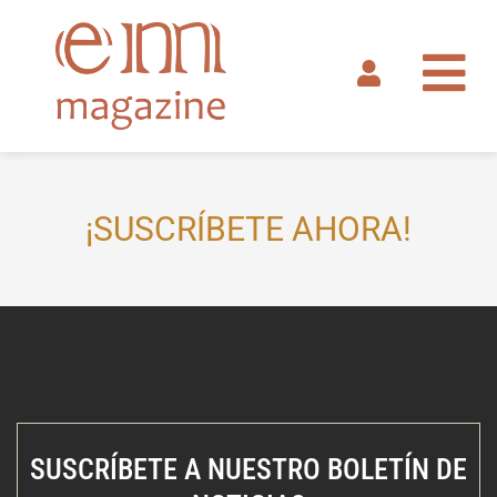
Ir
al
contenido
¡SUSCRÍBETE AHORA!
SUSCRÍBETE A NUESTRO BOLETÍN DE