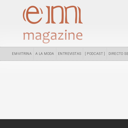
Ir
al
contenido
EM-VITRINA
A LA MODA
ENTREVISTAS
[ PODCAST ]
DIRECTO S