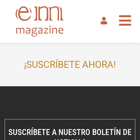
Ir
al
contenido
¡SUSCRÍBETE AHORA!
SUSCRÍBETE A NUESTRO BOLETÍN DE