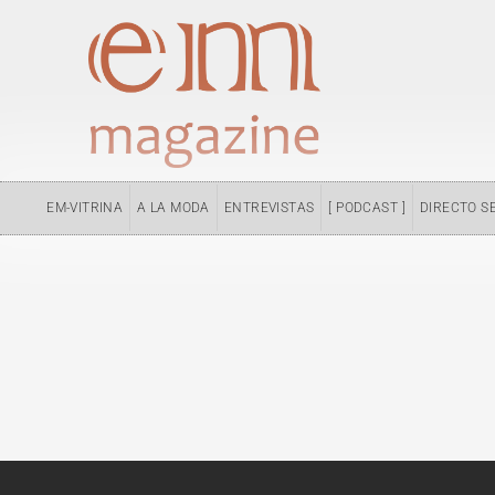
Ir
al
contenido
EM-VITRINA
A LA MODA
ENTREVISTAS
[ PODCAST ]
DIRECTO S