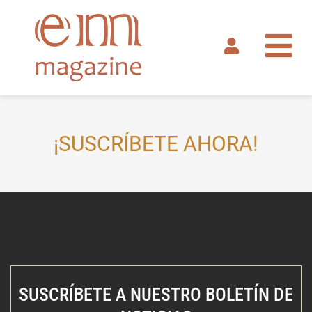
Ir
al
contenido
¡SUSCRÍBETE AHORA!
SUSCRÍBETE A NUESTRO BOLETÍN DE