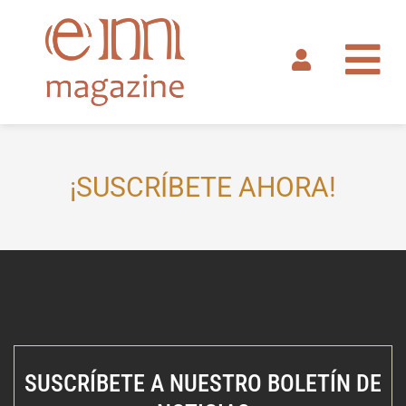
Ir
al
contenido
¡SUSCRÍBETE AHORA!
SUSCRÍBETE A NUESTRO BOLETÍN DE