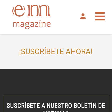
Ir
al
contenido
¡SUSCRÍBETE AHORA!
SUSCRÍBETE A NUESTRO BOLETÍN DE