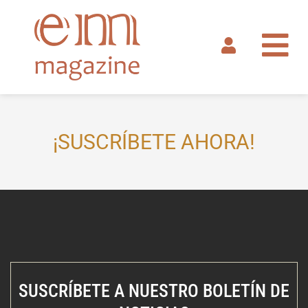
Ir
al
contenido
¡SUSCRÍBETE AHORA!
SUSCRÍBETE A NUESTRO BOLETÍN DE