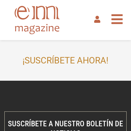
Ir
al
contenido
¡SUSCRÍBETE AHORA!
SUSCRÍBETE A NUESTRO BOLETÍN DE