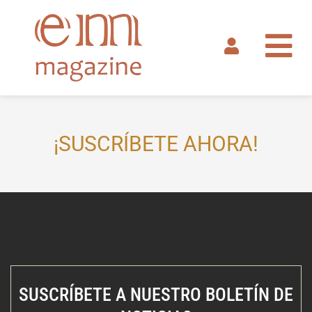
Ir
al
contenido
¡SUSCRÍBETE AHORA!
SUSCRÍBETE A NUESTRO BOLETÍN DE