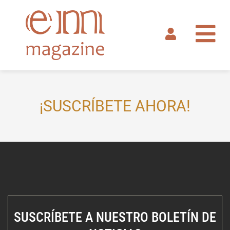
Ir
al
contenido
¡SUSCRÍBETE AHORA!
SUSCRÍBETE A NUESTRO BOLETÍN DE