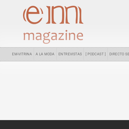
Ir
al
contenido
EM-VITRINA
A LA MODA
ENTREVISTAS
[ PODCAST ]
DIRECTO S