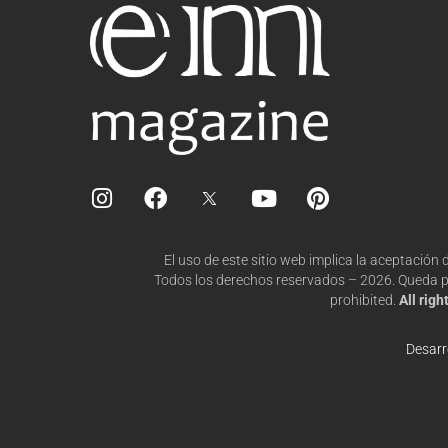
I
F
Y
P
n
a
o
i
s
c
u
n
t
e
t
t
El uso de este sitio web implica la aceptación
a
b
u
e
Todos los derechos reservados – 2026. Queda pro
g
o
b
r
prohibited.
All rig
r
o
e
e
a
k
s
Desarr
m
t