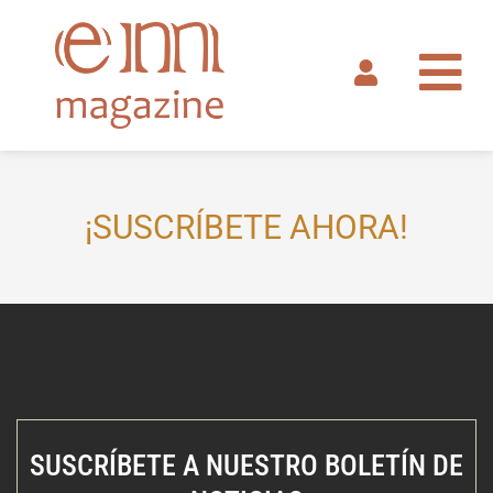
Ir
al
contenido
¡SUSCRÍBETE AHORA!
SUSCRÍBETE A NUESTRO BOLETÍN DE